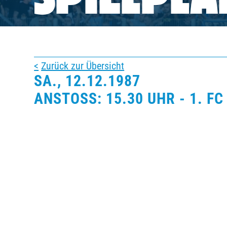
SPIELPLA
BUSINESS
SÜDKURVE
Zurück zur Übersicht
SA., 12.12.1987
TICKETING
ANSTOSS: 15.30 UHR - 1. FC