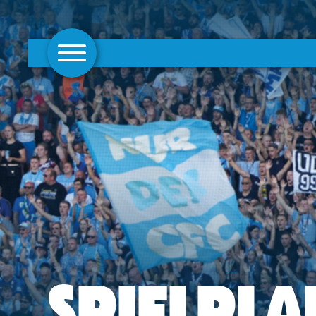
AKTUELLES
1. MANNSCHAFT
FRAUEN
CAMPUS
CLUB
CLUBMITGLIEDSCHAFT