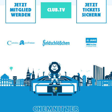
JETZT
JETZT
MITGLIED
CLUB.TV
TICKETS
WERDEN
SICHERN
v
CHEMNITZER