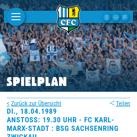
AKTUELLES
1. MANNSCHAFT
FRAUEN
CAMPUS
SPIELPLAN
CLUB
Zurück zur Übersicht
Teilen
CLUBMITGLIEDSCHAFT
DI., 18.04.1989
ANSTOSS: 19.30 UHR - FC KARL-M
BUSINESS
ARX-STADT : BSG SACHSENRING Z
SÜDKURVE