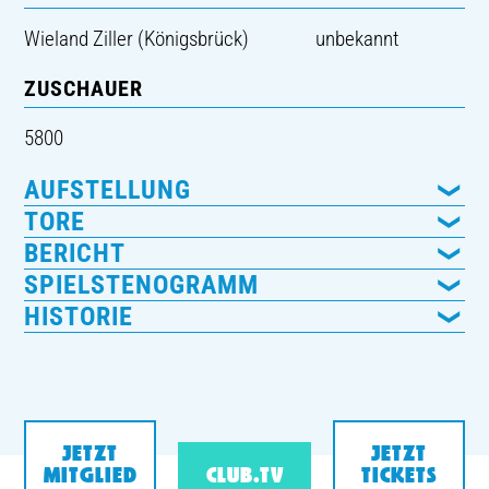
Wieland Ziller (Königsbrück)
unbekannt
ZUSCHAUER
5800
AUFSTELLUNG
TORE
BERICHT
SPIELSTENOGRAMM
HISTORIE
JETZT
JETZT
MITGLIED
CLUB.TV
TICKETS