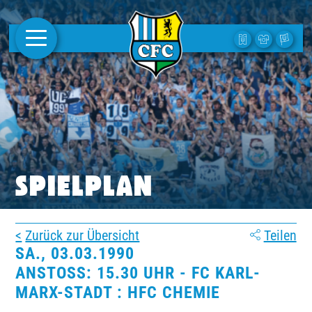
AKTUELLES
1. MANNSCHAFT
FRAUEN
CAMPUS
SPIELPLAN
CLUB
Zurück zur Übersicht
Teilen
CLUBMITGLIEDSCHAFT
SA., 03.03.1990
ANSTOSS: 15.30 UHR - FC KARL-M
BUSINESS
ARX-STADT : HFC CHEMIE
SÜDKURVE