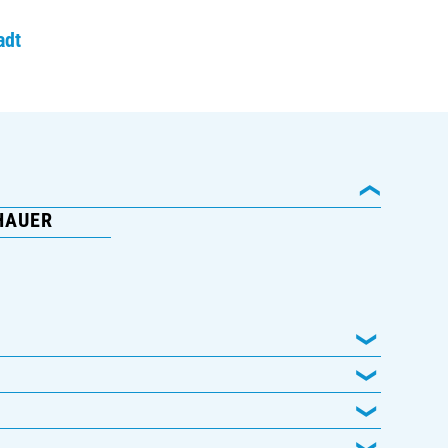
adt
HAUER