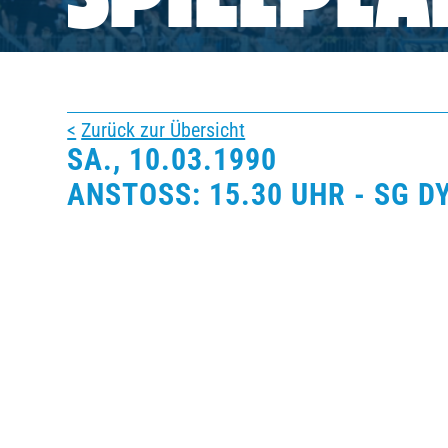
SPIELPLA
BUSINESS
SÜDKURVE
Zurück zur Übersicht
SA., 10.03.1990
TICKETING
ANSTOSS: 15.30 UHR - SG 