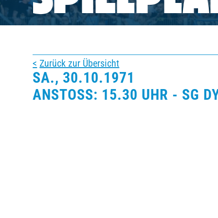
SPIELPLA
BUSINESS
SÜDKURVE
Zurück zur Übersicht
SA., 30.10.1971
TICKETING
ANSTOSS: 15.30 UHR - SG 