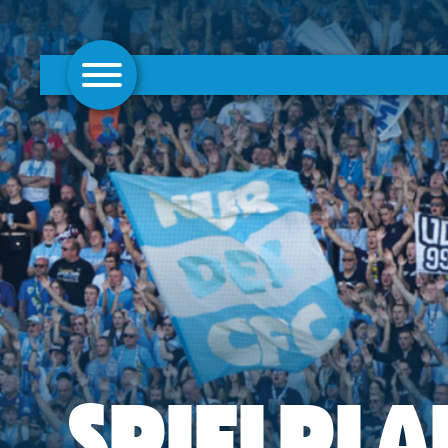
AKTUELLES
1. MANNSCHAFT
FRAUEN
CAMPUS
CLUB
CLUBMITGLIEDSCHAFT