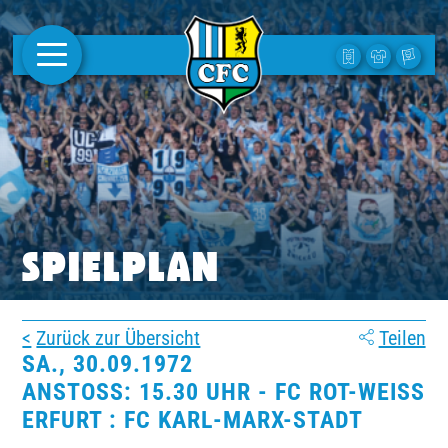
AKTUELLES
1. MANNSCHAFT
FRAUEN
CAMPUS
SPIELPLAN
CLUB
Zurück zur Übersicht
Teilen
CLUBMITGLIEDSCHAFT
SA., 30.09.1972
ANSTOSS: 15.30 UHR - FC ROT-WEISS ER
BUSINESS
FURT : FC KARL-MARX-STADT
SÜDKURVE