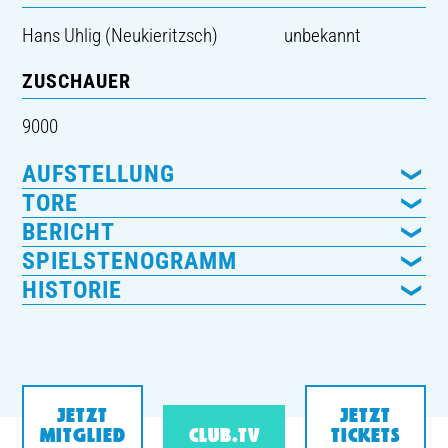
Hans Uhlig (Neukieritzsch)
unbekannt
ZUSCHAUER
9000
AUFSTELLUNG
TORE
BERICHT
SPIELSTENOGRAMM
HISTORIE
JETZT
JETZT
MITGLIED
CLUB.TV
TICKETS