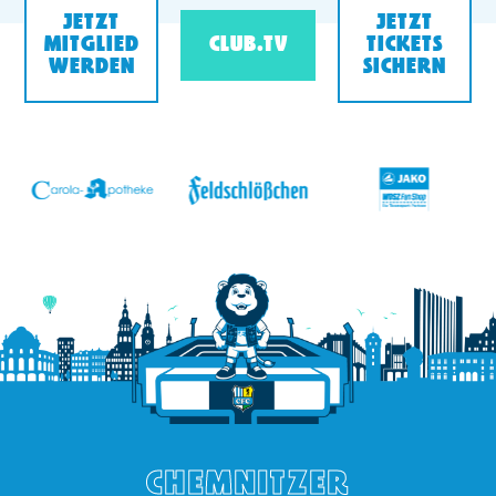
JETZT
JETZT
MITGLIED
CLUB.TV
TICKETS
WERDEN
SICHERN
v
CHEMNITZER