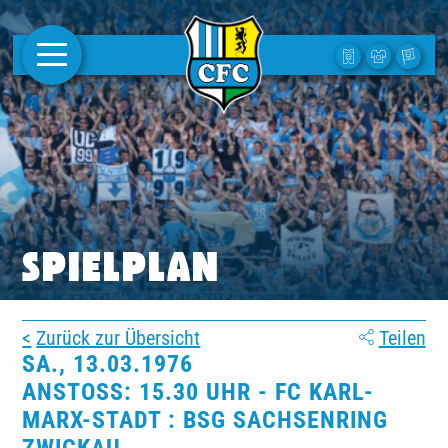
AKTUELLES
1. MANNSCHAFT
FRAUEN
CAMPUS
SPIELPLAN
CLUB
Zurück zur Übersicht
Teilen
CLUBMITGLIEDSCHAFT
SA., 13.03.1976
ANSTOSS: 15.30 UHR - FC KARL-M
BUSINESS
ARX-STADT : BSG SACHSENRING Z
SÜDKURVE