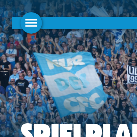
AKTUELLES
1. MANNSCHAFT
FRAUEN
CAMPUS
CLUB
CLUBMITGLIEDSCHAFT