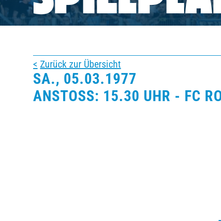
SPIELPLA
BUSINESS
SÜDKURVE
Zurück zur Übersicht
SA., 05.03.1977
TICKETING
ANSTOSS: 15.30 UHR - FC RO