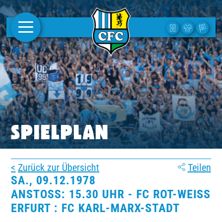
AKTUELLES
1. MANNSCHAFT
FRAUEN
CAMPUS
SPIELPLAN
CLUB
Zurück zur Übersicht
Teilen
CLUBMITGLIEDSCHAFT
SA., 09.12.1978
ANSTOSS: 15.30 UHR - FC ROT-WEISS ER
BUSINESS
FURT : FC KARL-MARX-STADT
SÜDKURVE