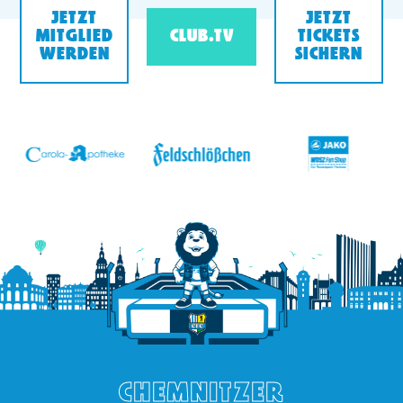
JETZT
JETZT
MITGLIED
CLUB.TV
TICKETS
WERDEN
SICHERN
v
CHEMNITZER