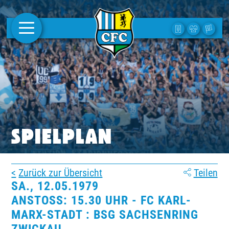
AKTUELLES
1. MANNSCHAFT
FRAUEN
CAMPUS
SPIELPLAN
CLUB
Zurück zur Übersicht
Teilen
CLUBMITGLIEDSCHAFT
SA., 12.05.1979
ANSTOSS: 15.30 UHR - FC KARL-M
BUSINESS
ARX-STADT : BSG SACHSENRING Z
SÜDKURVE