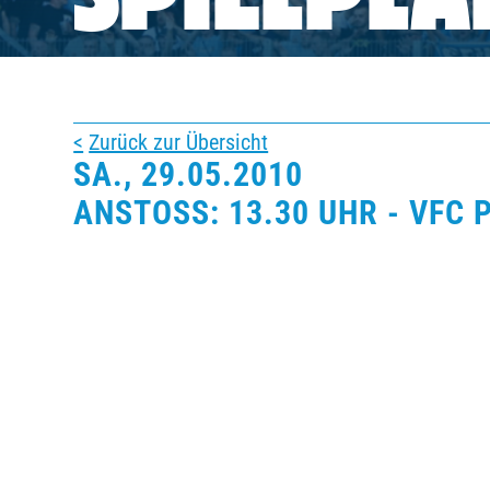
SPIELPLA
BUSINESS
SÜDKURVE
Zurück zur Übersicht
SA., 29.05.2010
TICKETING
ANSTOSS: 13.30 UHR - VFC 