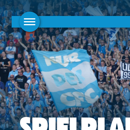
AKTUELLES
1. MANNSCHAFT
FRAUEN
CAMPUS
CLUB
CLUBMITGLIEDSCHAFT