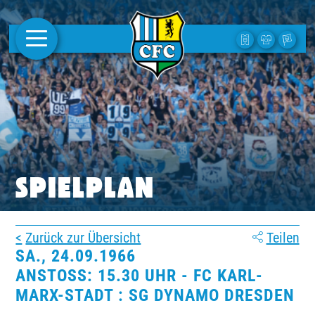
AKTUELLES
1. MANNSCHAFT
FRAUEN
CAMPUS
SPIELPLAN
CLUB
Zurück zur Übersicht
Teilen
CLUBMITGLIEDSCHAFT
SA., 24.09.1966
ANSTOSS: 15.30 UHR - FC KARL-M
BUSINESS
ARX-STADT : SG DYNAMO DRESDEN
SÜDKURVE