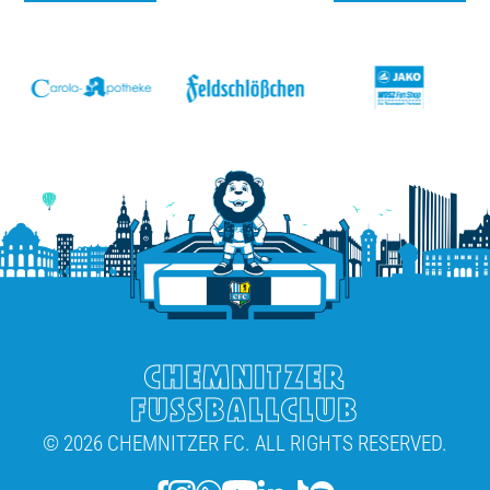
v
CHEMNITZER
FUSSBALLCLUB
© 2026 CHEMNITZER FC. ALL RIGHTS RESERVED.