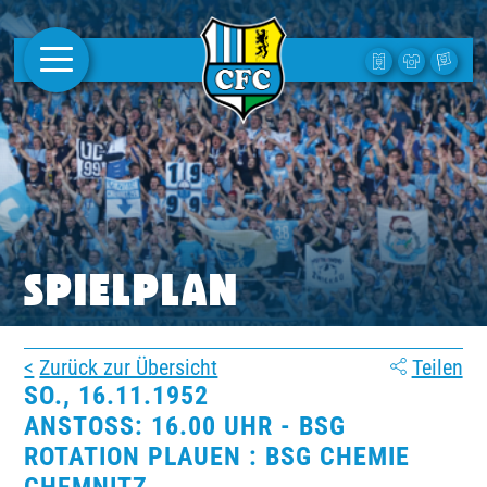
AKTUELLES
1. MANNSCHAFT
FRAUEN
CAMPUS
SPIELPLAN
CLUB
Zurück zur Übersicht
Teilen
CLUBMITGLIEDSCHAFT
SO., 16.11.1952
ANSTOSS: 16.00 UHR - BSG R
BUSINESS
OTATION PLAUEN : BSG CHEMIE C
SÜDKURVE