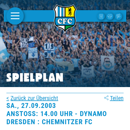
AKTUELLES
1. MANNSCHAFT
FRAUEN
CAMPUS
SPIELPLAN
CLUB
Zurück zur Übersicht
Teilen
CLUBMITGLIEDSCHAFT
SA., 27.09.2003
ANSTOSS: 14.00 UHR - DYNAMO D
BUSINESS
RESDEN : CHEMNITZER FC
SÜDKURVE