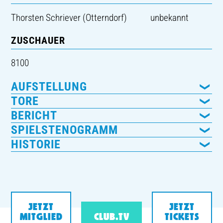
Thorsten Schriever (Otterndorf)
unbekannt
ZUSCHAUER
8100
AUFSTELLUNG
TORE
BERICHT
SPIELSTENOGRAMM
HISTORIE
JETZT
JETZT
MITGLIED
CLUB.TV
TICKETS