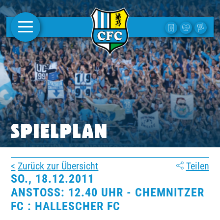
AKTUELLES
1. MANNSCHAFT
FRAUEN
CAMPUS
SPIELPLAN
CLUB
Zurück zur Übersicht
Teilen
CLUBMITGLIEDSCHAFT
SO., 18.12.2011
ANSTOSS: 12.40 UHR - CHEMNITZER F
BUSINESS
C : HALLESCHER FC
SÜDKURVE