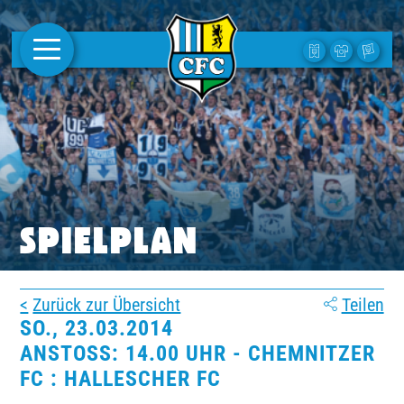
AKTUELLES
1. MANNSCHAFT
FRAUEN
CAMPUS
SPIELPLAN
CLUB
Zurück zur Übersicht
Teilen
CLUBMITGLIEDSCHAFT
SO., 23.03.2014
ANSTOSS: 14.00 UHR - CHEMNITZER F
BUSINESS
C : HALLESCHER FC
SÜDKURVE