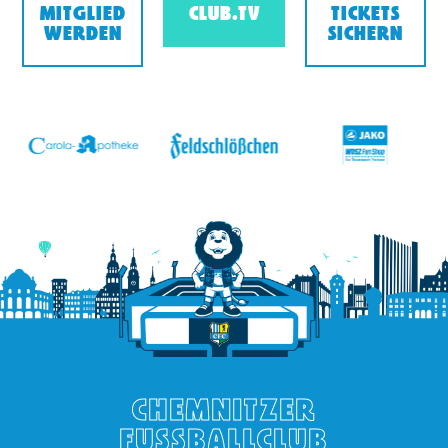
MITGLIED
CLUB.TV
TICKETS
WERDEN
SICHERN
v
CHEMNITZER
FUSSBALLCLUB