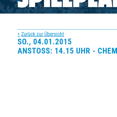
SPIELPLA
BUSINESS
SÜDKURVE
Zurück zur Übersicht
SO., 04.01.2015
TICKETING
ANSTOSS: 14.15 UHR - CHEM