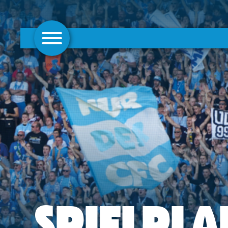
AKTUELLES
1. MANNSCHAFT
FRAUEN
CAMPUS
CLUB
CLUBMITGLIEDSCHAFT