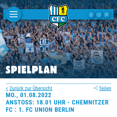
AKTUELLES
1. MANNSCHAFT
FRAUEN
CAMPUS
SPIELPLAN
CLUB
Zurück zur Übersicht
Teilen
CLUBMITGLIEDSCHAFT
MO., 01.08.2022
ANSTOSS: 18.01 UHR - CHEMNITZER F
BUSINESS
C : 1. FC UNION BERLIN
SÜDKURVE