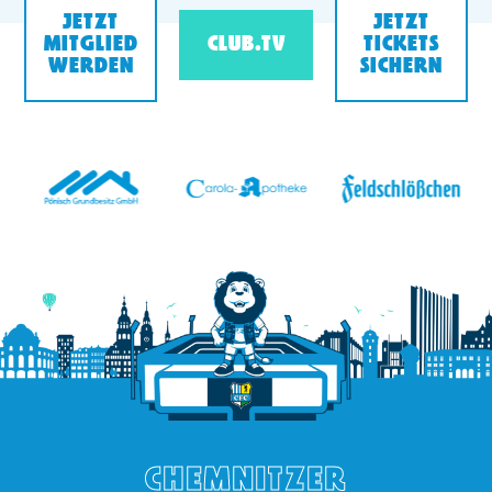
JETZT
JETZT
MITGLIED
CLUB.TV
TICKETS
WERDEN
SICHERN
v
CHEMNITZER