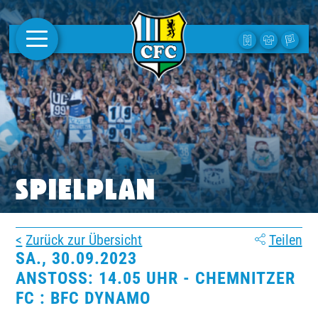
AKTUELLES
1. MANNSCHAFT
FRAUEN
CAMPUS
SPIELPLAN
CLUB
Zurück zur Übersicht
Teilen
CLUBMITGLIEDSCHAFT
SA., 30.09.2023
ANSTOSS: 14.05 UHR - CHEMNITZER F
BUSINESS
C : BFC DYNAMO
SÜDKURVE