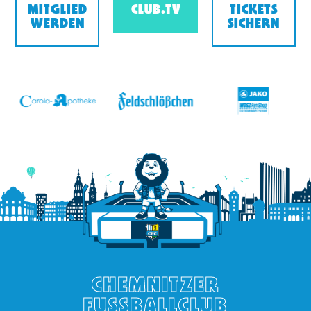
MITGLIED
CLUB.TV
TICKETS
WERDEN
SICHERN
v
CHEMNITZER
FUSSBALLCLUB