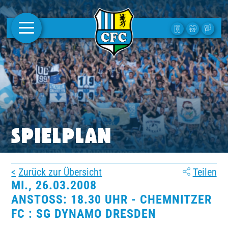
AKTUELLES
1. MANNSCHAFT
FRAUEN
CAMPUS
SPIELPLAN
CLUB
Zurück zur Übersicht
Teilen
CLUBMITGLIEDSCHAFT
MI., 26.03.2008
ANSTOSS: 18.30 UHR - CHEMNITZER F
BUSINESS
C : SG DYNAMO DRESDEN
SÜDKURVE