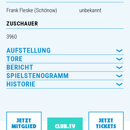
Frank Fleske (Schönow)
unbekannt
ZUSCHAUER
3960
AUFSTELLUNG
TORE
BERICHT
SPIELSTENOGRAMM
HISTORIE
JETZT
JETZT
MITGLIED
CLUB.TV
TICKETS