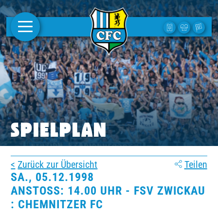
AKTUELLES
1. MANNSCHAFT
FRAUEN
CAMPUS
SPIELPLAN
CLUB
Zurück zur Übersicht
Teilen
CLUBMITGLIEDSCHAFT
SA., 05.12.1998
ANSTOSS: 14.00 UHR - FSV ZWICKAU :
BUSINESS
CHEMNITZER FC
SÜDKURVE