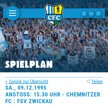
AKTUELLES
1. MANNSCHAFT
FRAUEN
CAMPUS
SPIELPLAN
CLUB
Zurück zur Übersicht
Teilen
CLUBMITGLIEDSCHAFT
SA., 09.12.1995
ANSTOSS: 15.30 UHR - CHEMNITZER F
BUSINESS
C : FSV ZWICKAU
SÜDKURVE