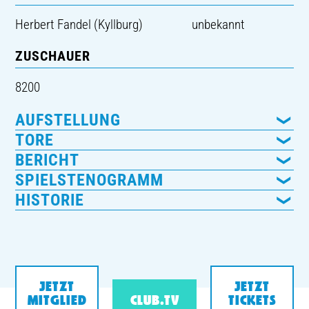
Herbert Fandel (Kyllburg)
unbekannt
ZUSCHAUER
8200
AUFSTELLUNG
TORE
BERICHT
SPIELSTENOGRAMM
HISTORIE
JETZT
JETZT
MITGLIED
CLUB.TV
TICKETS