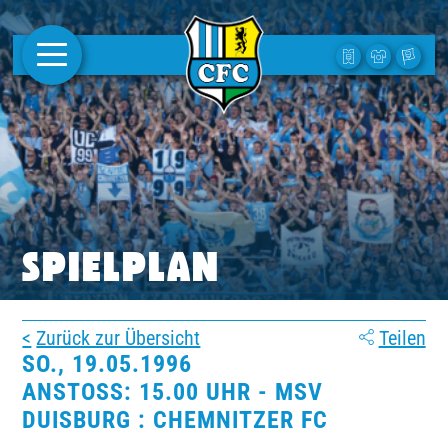
AKTUELLES
1. MANNSCHAFT
FRAUEN
CAMPUS
SPIELPLAN
CLUB
Zurück zur Übersicht
Teilen
CLUBMITGLIEDSCHAFT
SO., 19.05.1996
ANSTOSS: 15.00 UHR - MSV D
BUSINESS
UISBURG : CHEMNITZER FC
SÜDKURVE