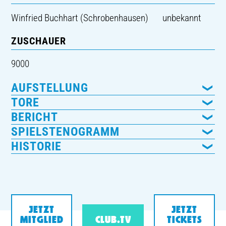
Winfried Buchhart (Schrobenhausen)
unbekannt
ZUSCHAUER
9000
AUFSTELLUNG
TORE
BERICHT
SPIELSTENOGRAMM
HISTORIE
JETZT
JETZT
MITGLIED
CLUB.TV
TICKETS