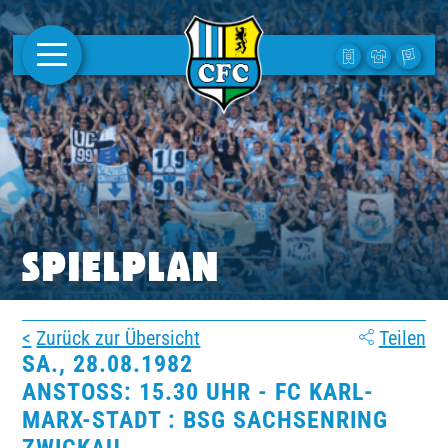
AKTUELLES
1. MANNSCHAFT
FRAUEN
CAMPUS
SPIELPLAN
CLUB
Zurück zur Übersicht
Teilen
CLUBMITGLIEDSCHAFT
SA., 28.08.1982
ANSTOSS: 15.30 UHR - FC KARL-M
BUSINESS
ARX-STADT : BSG SACHSENRING Z
SÜDKURVE