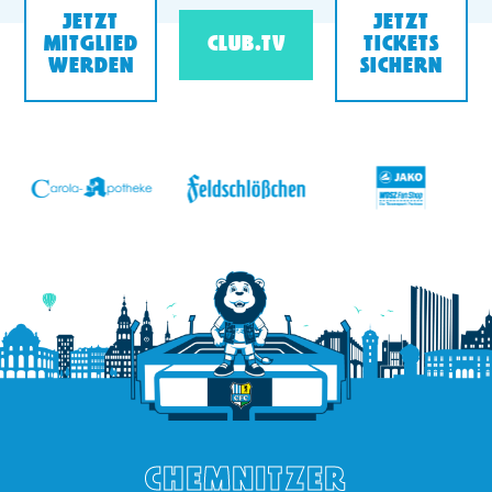
JETZT
JETZT
MITGLIED
CLUB.TV
TICKETS
WERDEN
SICHERN
v
CHEMNITZER