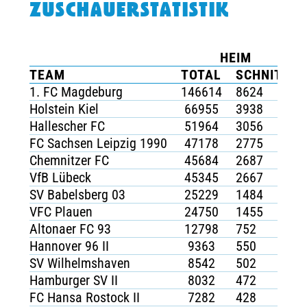
ZUSCHAUERSTATISTIK
TICKETING
HEIM
TEAM
TOTAL
SCHNITT
1. FC Magdeburg
146614
8624
Holstein Kiel
66955
3938
Hallescher FC
51964
3056
FC Sachsen Leipzig 1990
47178
2775
Chemnitzer FC
45684
2687
VfB Lübeck
45345
2667
SV Babelsberg 03
25229
1484
VFC Plauen
24750
1455
Altonaer FC 93
12798
752
Hannover 96 II
9363
550
SV Wilhelmshaven
8542
502
Hamburger SV II
8032
472
FC Hansa Rostock II
7282
428