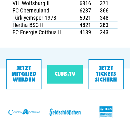
VfL Wolfsburg II
6316
371
FC Oberneuland
6237
366
Türkiyemspor 1978
5921
348
Hertha BSC II
4821
283
FC Energie Cottbus II
4139
243
JETZT
JETZT
MITGLIED
CLUB.TV
TICKETS
WERDEN
SICHERN
v