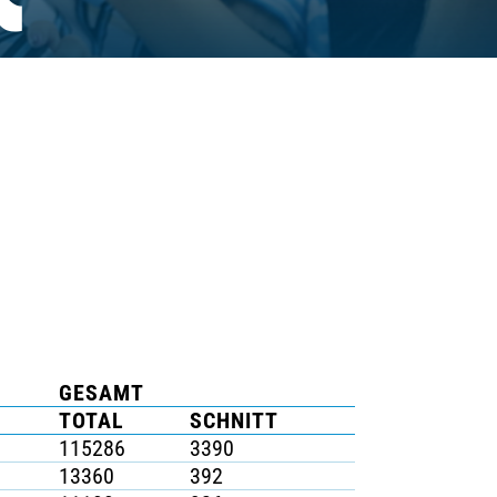
K
GESAMT
TOTAL
SCHNITT
115286
3390
13360
392