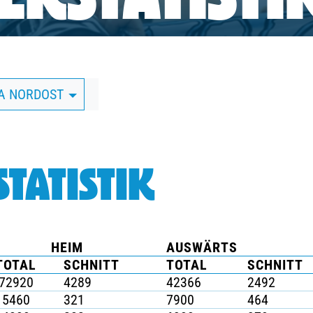
RSTATISTI
GA NORDOST
TATISTIK
HEIM
AUSWÄRTS
TOTAL
SCHNITT
TOTAL
SCHNITT
72920
4289
42366
2492
5460
321
7900
464