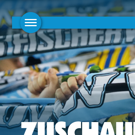
AKTUELLES
1. MANNSCHAFT
FRAUEN
CAMPUS
CLUB
CLUBMITGLIEDSCHAFT