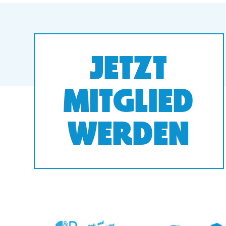
JETZT
MITGLIED
WERDEN