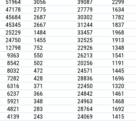
51964
3056
39087
2299
47178
2775
27779
1634
45684
2687
30302
1782
45345
2667
31244
1837
25229
1484
33457
1968
24750
1455
32525
1913
12798
752
22926
1348
9363
550
26213
1541
8542
502
20256
1191
8032
472
24571
1445
7282
428
28836
1696
6316
371
22450
1320
6237
366
24842
1461
5921
348
24963
1468
4821
283
28764
1692
4139
243
24069
1415