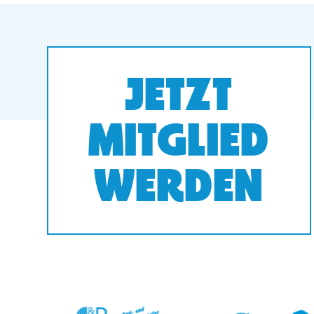
JETZT
MITGLIED
WERDEN