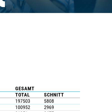
K
GESAMT
TOTAL
SCHNITT
197503
5808
100952
2969