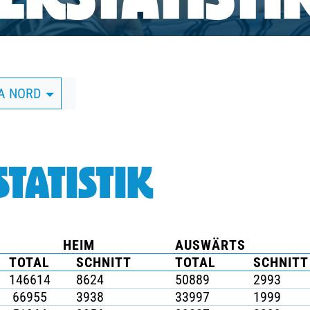
RSTATISTI
GA NORD
TATISTIK
HEIM
AUSWÄRTS
TOTAL
SCHNITT
TOTAL
SCHNITT
146614
8624
50889
2993
66955
3938
33997
1999