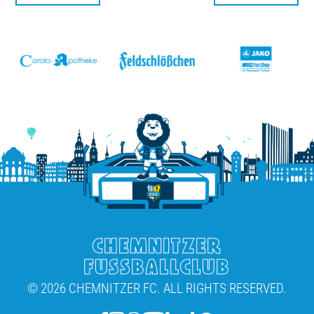
v
CHEMNITZER
FUSSBALLCLUB
© 2026 CHEMNITZER FC. ALL RIGHTS RESERVED.