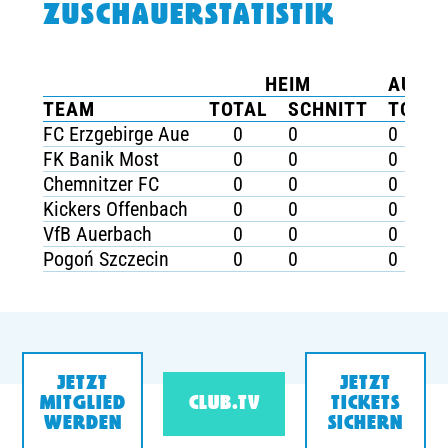
ZUSCHAUERSTATISTIK
TICKETING
HEIM
AUSW
TEAM
TOTAL
SCHNITT
TOTAL
FC Erzgebirge Aue
0
0
0
FK Banik Most
0
0
0
Chemnitzer FC
0
0
0
Kickers Offenbach
0
0
0
VfB Auerbach
0
0
0
Pogoń Szczecin
0
0
0
JETZT
JETZT
MITGLIED
CLUB.TV
TICKETS
WERDEN
SICHERN