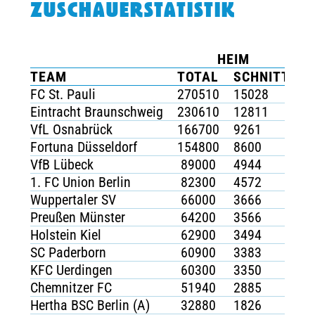
ZUSCHAUERSTATISTIK
TICKETING
HEIM
A
TEAM
TOTAL
SCHNITT
T
FC St. Pauli
270510
15028
1
Eintracht Braunschweig
230610
12811
1
VfL Osnabrück
166700
9261
8
Fortuna Düsseldorf
154800
8600
1
VfB Lübeck
89000
4944
6
1. FC Union Berlin
82300
4572
1
Wuppertaler SV
66000
3666
7
Preußen Münster
64200
3566
7
Holstein Kiel
62900
3494
6
SC Paderborn
60900
3383
7
KFC Uerdingen
60300
3350
7
Chemnitzer FC
51940
2885
7
Hertha BSC Berlin (A)
32880
1826
6