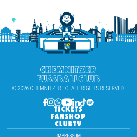
CHEMNITZER
FUSSBALLCLUB
© 2026 CHEMNITZER FC. ALL RIGHTS RESERVED.
TICKETS
FANSHOP
CLUBTV
IMPRESSUM