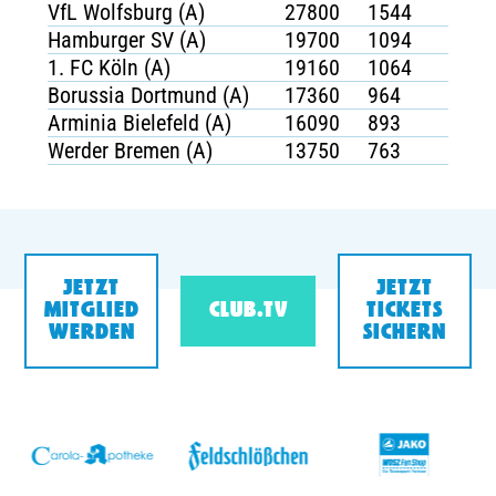
VfL Wolfsburg (A)
27800
1544
6
Hamburger SV (A)
19700
1094
7
1. FC Köln (A)
19160
1064
6
Borussia Dortmund (A)
17360
964
7
Arminia Bielefeld (A)
16090
893
7
Werder Bremen (A)
13750
763
6
JETZT
JETZT
MITGLIED
CLUB.TV
TICKETS
WERDEN
SICHERN
v