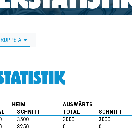
RSTATISTI
GRUPPE A
TATISTIK
HEIM
AUSWÄRTS
AL
SCHNITT
TOTAL
SCHNITT
0
3500
3000
3000
0
3250
0
0