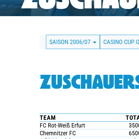
ZUSCHAUE
BUSINESS
SÜDKURVE
SAISON 2006/07
CASINO CUP 
TICKETING
ZUSCHAUERS
TEAM
TOT
FC Rot-Weiß Erfurt
350
Chemnitzer FC
650