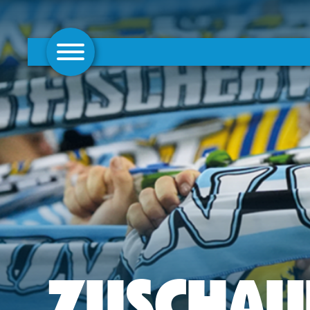
AKTUELLES
1. MANNSCHAFT
FRAUEN
CAMPUS
CLUB
CLUBMITGLIEDSCHAFT