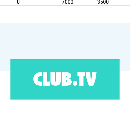
0
7000
3500
CLUB.TV