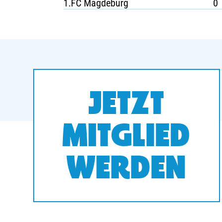
1.FC Magdeburg
0
JETZT
MITGLIED
WERDEN