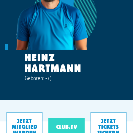
HEINZ
HARTMANN
Geboren: - ()
JETZT
JETZT
MITGLIED
CLUB.TV
TICKETS