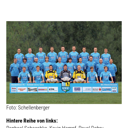
CHEMNITZER FC
TICKETING
2010/11
Foto: Schellenberger
Hintere Reihe von links: