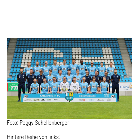
CHEMNITZER FC -
TICKETING
SAISON 2017 2018
TEAMFOTO
Foto: Peggy Schellenberger
Hintere Reihe von links: