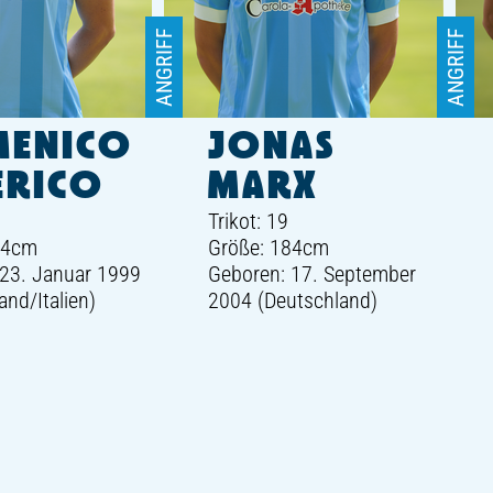
ANGRIFF
ANGRIFF
ENICO
JONAS
ERICO
MARX
Trikot: 19
74cm
Größe: 184cm
 23. Januar 1999
Geboren: 17. September
and/Italien)
2004 (Deutschland)