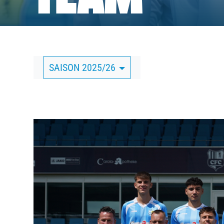
TEAM
BUSINESS
SÜDKURVE
SAISON 2025/26
TICKETING
CHEMNITZER F