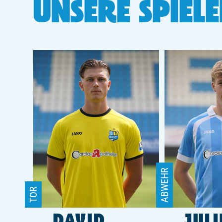
UNSERE SPIEL
ABWEHR
TOR
DAVID
JULI