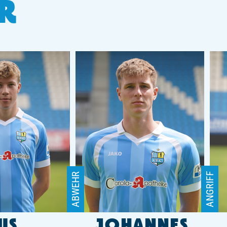
ER
ANGRIFF
ABWEHR
US
JOHANNES