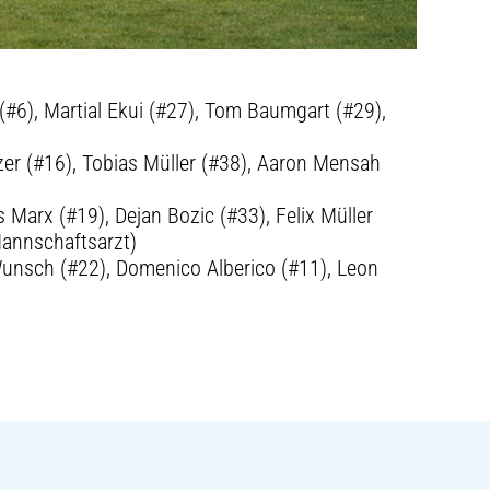
 (#6), Martial Ekui (#27), Tom Baumgart (#29),
zer (#16), Tobias Müller (#38), Aaron Mensah
s Marx (#19), Dejan Bozic (#33), Felix Müller
(Mannschaftsarzt)
 Wunsch (#22), Domenico Alberico (#11), Leon