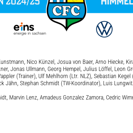
k Kunstmann, Nico Künzel, Josua von Baer, Arno Hiecke, K
ckner, Jonas Ullmann, Georg Hempel, Julius Löffel, Leon G
appler (Trainer), Ulf Mehlhorn (Ltr. NLZ), Sebastian Kegel 
ck Jähn, Stephan Schmidt (TW-Koordinator), Luis Lungwit
midt, Marvin Lenz, Amadeus Gonzalez Zamora, Cedric Wimm