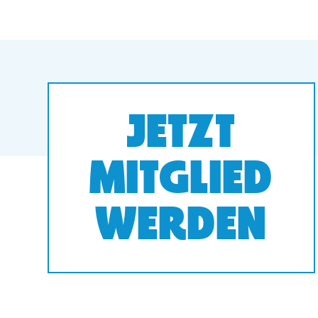
JETZT
MITGLIED
WERDEN