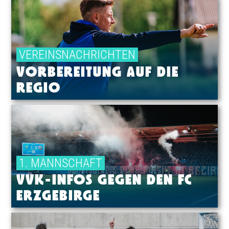
VEREINSNACHRICHTEN
VORBEREITUNG AUF DIE
REGIO
1. MANNSCHAFT
VVK-INFOS GEGEN DEN FC
ERZGEBIRGE