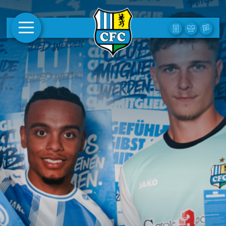
AKTUELLES
1. MANNSCHAFT
FRAUEN
CAMPUS
CLUB
CLUBMITGLIEDSCHAFT
prev
next
BUSINESS
SÜDKURVE