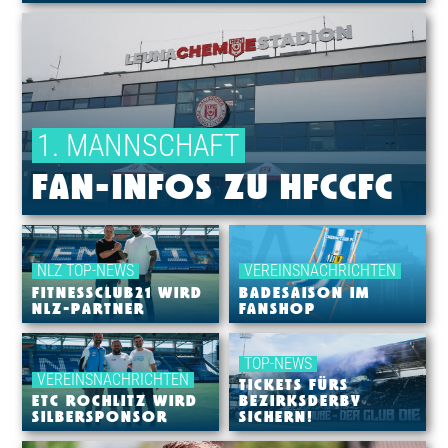
1. MANNSCHAFT
FAN-INFOS ZU HFCCFC
NLZ TOP-NEWS
VEREINSNACHRICHTEN
FITNESSCLUB21 WIRD
BADESAISON IM
NLZ-PARTNER
FANSHOP
TOP-NEWS
VEREINSNACHRICHTEN
TICKETS FÜRS
ETC ROCHLITZ WIRD
BEZIRKSDERBY
SILBERSPONSOR
SICHERN!