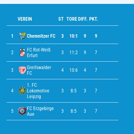
VEREIN
ST
TORE
DIFF.
PKT.
1
Chemnitzer FC
3
10:1
9
9
FC Rot-Weiß
2
3
11:2
9
7
Erfurt
Greifswalder
3
4
10:6
4
7
FC
1. FC
4
Lokomotive
3
8:5
3
7
Leipzig
FC Erzgebirge
5
3
8:5
3
7
Aue